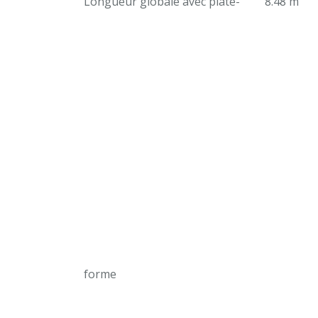
Longueur globale avec plate-
8.48 m
forme