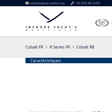
info@inshore-yachts.com
+33 6 85 90 14 65
Cobalt FR
R Series FR
Cobalt R8
Caractéristiques